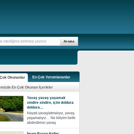
En Çok Yorumlananlar
 Çok Okunanlar
emizde En Çok Okunan İçerikler
Yavaş yavaş yaşamak
sindire sindire, içini doldura
doldura…
Hayatı yavaşlatmalıyız, yavaş
yaşamalıyız… Ne biliyim belki
abdestimizi yavaş
İmanı Bozan Haller