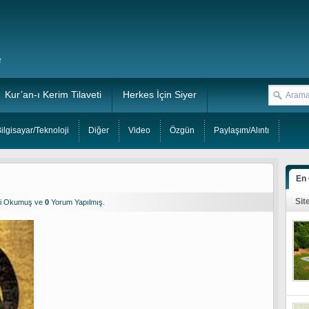
Kur’an-ı Kerim Tilaveti
Herkes İçin Siyer
ilgisayar/Teknoloji
Diğer
Video
Özgün
Paylaşım/Alıntı
En
Sit
i Okumuş ve
0
Yorum Yapılmış.