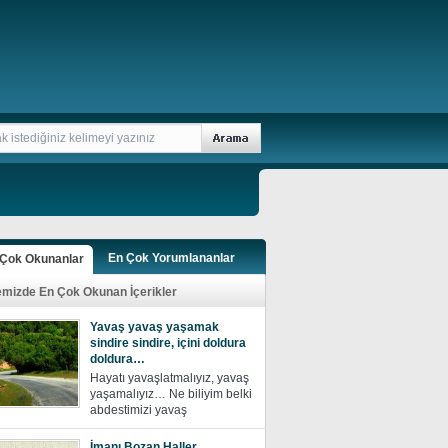
En Çok Yorumlananlar
 Çok Okunanlar
emizde En Çok Okunan İçerikler
Yavaş yavaş yaşamak
sindire sindire, içini doldura
doldura…
Hayatı yavaşlatmalıyız, yavaş
yaşamalıyız… Ne biliyim belki
abdestimizi yavaş
İmanı Bozan Haller