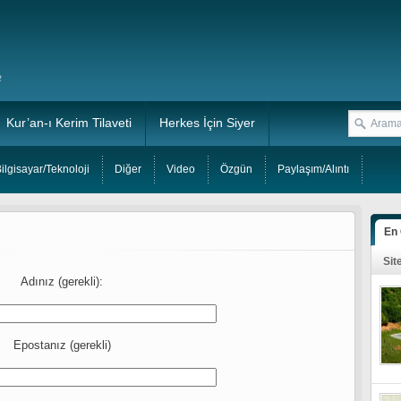
Kur’an-ı Kerim Tilaveti
Herkes İçin Siyer
ilgisayar/Teknoloji
Diğer
Video
Özgün
Paylaşım/Alıntı
En
Sit
Adınız (gerekli):
Epostanız (gerekli)