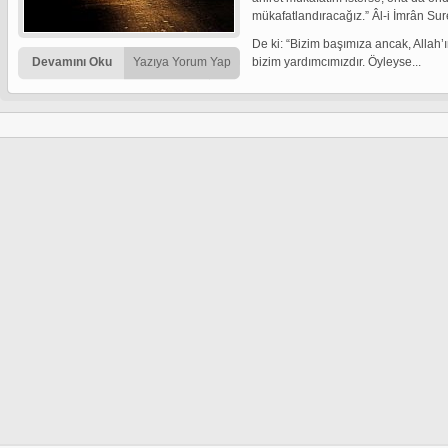
mükafatlandıracağız.” Âl-i İmrân Sur
De ki: “Bizim başımıza ancak, Allah’ın
Devamını Oku
Yazıya Yorum Yap
bizim yardımcımızdır. Öyleyse...