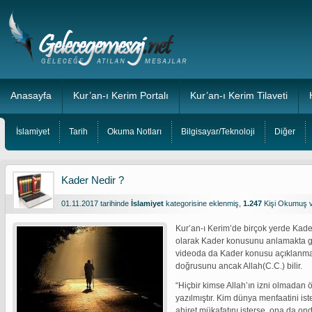
Anasayfa
Kur’an-ı Kerim Portalı
Kur’an-ı Kerim Tilaveti
İslamiyet
Tarih
Okuma Notları
Bilgisayar/Teknoloji
Diğer
Kader Nedir ?
01.11.2017 tarihinde
İslamiyet
kategorisine eklenmiş,
1.247
Kişi Okumuş 
Kur’an-ı Kerim’de birçok yerde Kad
olarak Kader konusunu anlamakta g
videoda da Kader konusu açıklanmay
doğrusunu ancak Allah(C.C.) bilir.
“Hiçbir kimse Allah’ın izni olmadan ö
yazılmıştır. Kim dünya menfaatini is
ahiret mükafatını isterse, ona da ond