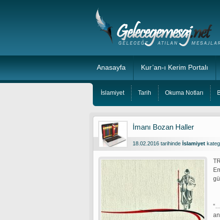
Anasayfa
Kur’an-ı Kerim Portalı
İslamiyet
Tarih
Okuma Notları
B
İmanı Bozan Haller
18.02.2016 tarihinde
İslamiyet
kateg
TR
Em
gü
“…
an