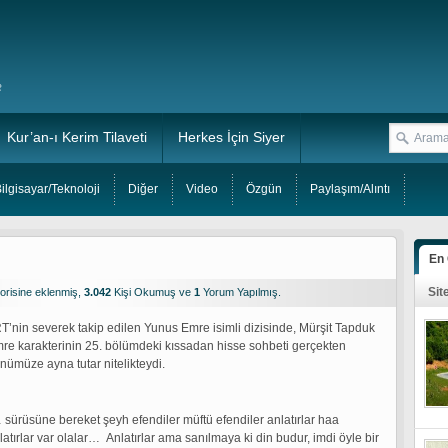
Kur’an-ı Kerim Tilaveti
Herkes İçin Siyer
ilgisayar/Teknoloji
Diğer
Video
Özgün
Paylaşım/Alıntı
En
Sit
orisine eklenmiş,
3.042
Kişi Okumuş ve
1
Yorum Yapılmış.
T’nin severek takip edilen Yunus Emre isimli dizisinde, Mürşit Tapduk
re karakterinin 25. bölümdeki kıssadan hisse sohbeti gerçekten
nümüze ayna tutar nitelikteydi.
 sürüsüne bereket şeyh efendiler müftü efendiler anlatırlar haa
latırlar var olalar… Anlatırlar ama sanılmaya ki din budur, imdi öyle bir