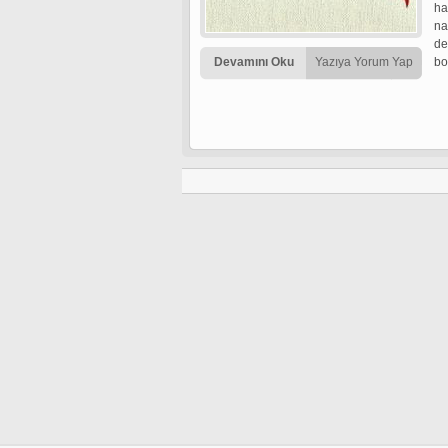
ha
na
de
Devamını Oku
Yazıya Yorum Yap
bo