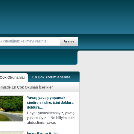
En Çok Yorumlananlar
 Çok Okunanlar
emizde En Çok Okunan İçerikler
Yavaş yavaş yaşamak
sindire sindire, içini doldura
doldura…
Hayatı yavaşlatmalıyız, yavaş
yaşamalıyız… Ne biliyim belki
abdestimizi yavaş
İmanı Bozan Haller