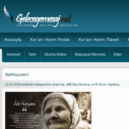
Anasayfa
Kur’an-ı Kerim Portalı
Kur’an-ı Kerim Tilaveti
İslamiyet
Tarih
Okuma Notları
Bilgisayar/Teknoloji
Diğer
AdıHuzurevi
10.10.2018 tarihinde
kategorisine eklenmiş,
142
Kişi Okumuş ve
0
Yorum Yapılmış.