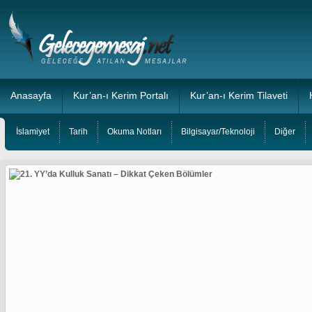
Anasayfa
Kur’an-ı Kerim Portalı
Kur’an-ı Kerim Tilaveti
İslamiyet
Tarih
Okuma Notları
Bilgisayar/Teknoloji
Diğer