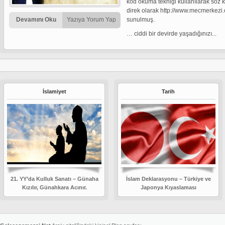
kod okuma tekniği kullanılarak söz
direk olarak http://www.mecmerkezi.
Devamını Oku
Yazıya Yorum Yap
sunulmuş.
… ciddi bir devirde yaşadığınızı...
İslamiyet
Tarih
21. YY’da Kulluk Sanatı – Günaha
İslam Deklarasyonu – Türkiye ve
Kızılır, Günahkara Acınır.
Japonya Kıyaslaması