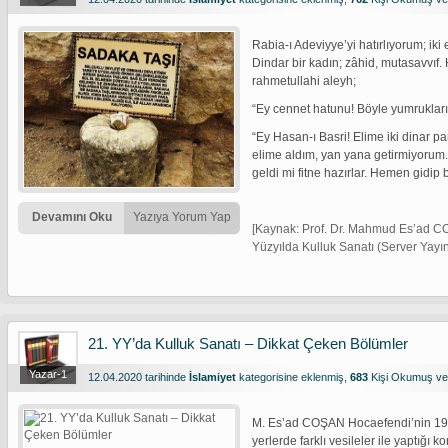
Rabia-ı Adeviyye’yi hatırlıyorum; iki
Dindar bir kadın; zâhid, mutasavvıf. 
rahmetullahi aleyh;
“Ey cennet hatunu! Böyle yumrukları
“Ey Hasan-ı Basri! Elime iki dinar para
elime aldım, yan yana getirmiyorum. 
geldi mi fitne hazırlar. Hemen gidip 
Devamını Oku
Yazıya Yorum Yap
[Kaynak: Prof. Dr. Mahmud Es’ad CO
Yüzyılda Kulluk Sanatı (Server Yayınl
21. YY’da Kulluk Sanatı – Dikkat Çeken Bölümler
Yazar-1
12.04.2020 tarihinde
İslamiyet
kategorisine eklenmiş,
683
Kişi Okumuş v
M. Es’ad COŞAN Hocaefendi’nin 1990
yerlerde farklı vesileler ile yaptığ