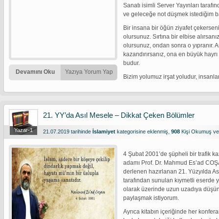
Sanatı isimli Server Yayınları tarafı
ve geleceğe not düşmek istediğim b
Bir insana bir öğün ziyafet çekersen
olursunuz. Sırtına bir elbise alırsa
olursunuz, ondan sonra o yıpranır. A
kazandırırsanız, ona en büyük hayr
budur.
Devamını Oku
Yazıya Yorum Yap
Bizim yolumuz irşat yoludur, insanlar
21. YY’da Asıl Mesele – Dikkat Çeken Bölümler
Yazar-1
21.07.2019 tarihinde
İslamiyet
kategorisine eklenmiş,
908
Kişi Okumuş v
4 Şubat 2001’de şüpheli bir trafik ka
adamı Prof. Dr. Mahmud Es’ad COŞ
derlenen hazırlanan 21. Yüzyılda Ası
tarafından sunulan kıymetli eserde
olarak üzerinde uzun uzadıya düşü
paylaşmak istiyorum.
Ayrıca kitabın içeriğinde her konfera