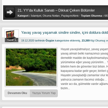
21. YY’da Kulluk Sanatı – Dikkat Çeken Bölümler
Kategori :
İslamiyet
,
Okuma Notları
,
Paylaşım/Alıntı
-
Toplam Okunma :
68
Yavaş yavaş yaşamak sindire sindire, içini doldura do
Yazar-1
19.12.2020 tarihinde
Özgün
kategorisine eklenmiş,
23.269
Kişi Okumuş 
Hayatı yavaşlatmalıyız, yavaş yaşam
yavaş almalı belki namazımızı yava
demektir madde de kaybolmamalıyız.
yürümekse eğer yavaş yürürelim… Yav
bilelim hem de görenler bizi bilsin. 
kapayana kadar gelir geçer, birileri 
Hayatın yavaşladığı zamanlar olur 
yalnızca zamanın ilacımız olduğu… 
vardır acı da, gülmekte vardır ağl
bizim...
Devamını Oku
Yazıya Yorum Yap