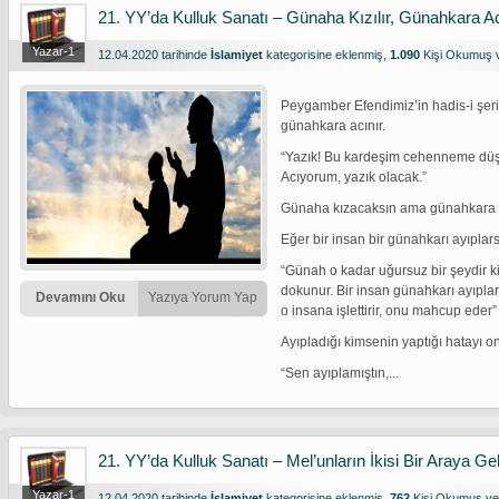
21. YY’da Kulluk Sanatı – Günaha Kızılır, Günahkara Ac
Yazar-1
12.04.2020 tarihinde
İslamiyet
kategorisine eklenmiş,
1.090
Kişi Okumuş
Peygamber Efendimiz’in hadis-i şerif
günahkara acınır.
“Yazık! Bu kardeşim cehenneme düşec
Acıyorum, yazık olacak.”
Günaha kızacaksın ama günahkara a
Eğer bir insan bir günahkarı ayıplar
“Günah o kadar uğursuz bir şeydir k
dokunur. Bir insan günahkarı ayıplar
Devamını Oku
Yazıya Yorum Yap
o insana işlettirir, onu mahcup eder”
Ayıpladığı kimsenin yaptığı hatayı o
“Sen ayıplamıştın,...
21. YY’da Kulluk Sanatı – Mel’unların İkisi Bir Araya Ge
Yazar-1
12.04.2020 tarihinde
İslamiyet
kategorisine eklenmiş,
762
Kişi Okumuş v